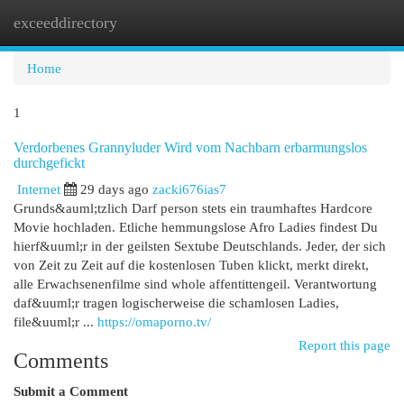
exceeddirectory
Togg
navi
Home
1
Verdorbenes Grannyluder Wird vom Nachbarn erbarmungslos
durchgefickt
Internet
29 days ago
zacki676ias7
Grunds&auml;tzlich Darf person stets ein traumhaftes Hardcore
Movie hochladen. Etliche hemmungslose Afro Ladies findest Du
hierf&uuml;r in der geilsten Sextube Deutschlands. Jeder, der sich
von Zeit zu Zeit auf die kostenlosen Tuben klickt, merkt direkt,
alle Erwachsenenfilme sind whole affentittengeil. Verantwortung
daf&uuml;r tragen logischerweise die schamlosen Ladies,
file&uuml;r ...
https://omaporno.tv/
Report this page
Comments
Submit a Comment