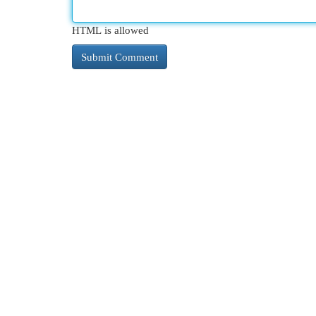
HTML is allowed