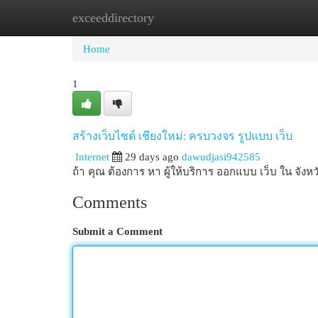
exceeddirectory
Home
New Site Listings
Add Site
Cat
Home
1
สร้างเว็บไซต์ เชียงใหม่: ครบวงจร รูปแบบ เว็บ
Internet
29 days ago
dawudjasi942585
ถ้า คุณ ต้องการ หา ผู้ให้บริการ ออกแบบ เว็บ ใน จังหวั
Comments
Submit a Comment