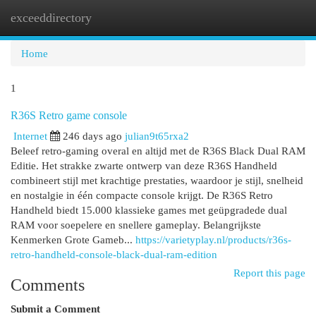
exceeddirectory
Togg
navi
Home
1
R36S Retro game console
Internet
246 days ago
julian9t65rxa2
Beleef retro-gaming overal en altijd met de R36S Black Dual RAM
Editie. Het strakke zwarte ontwerp van deze R36S Handheld
combineert stijl met krachtige prestaties, waardoor je stijl, snelheid
en nostalgie in één compacte console krijgt. De R36S Retro
Handheld biedt 15.000 klassieke games met geüpgradede dual
RAM voor soepelere en snellere gameplay. Belangrijkste
Kenmerken Grote Gameb...
https://varietyplay.nl/products/r36s-
retro-handheld-console-black-dual-ram-edition
Report this page
Comments
Submit a Comment