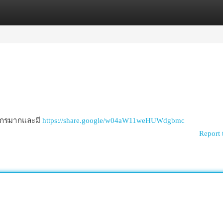
egories
Register
Login
ชากรมากและมี
https://share.google/w04aW11weHUWdgbmc
Report 