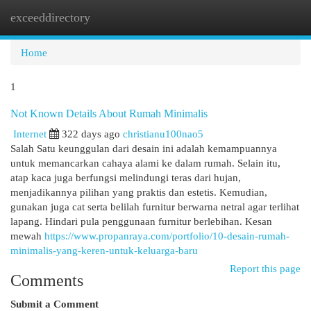
exceeddirectory
Togg
navi
Home
1
Not Known Details About Rumah Minimalis
Internet
322 days ago
christianu100nao5
Salah Satu keunggulan dari desain ini adalah kemampuannya
untuk memancarkan cahaya alami ke dalam rumah. Selain itu,
atap kaca juga berfungsi melindungi teras dari hujan,
menjadikannya pilihan yang praktis dan estetis. Kemudian,
gunakan juga cat serta belilah furnitur berwarna netral agar terlihat
lapang. Hindari pula penggunaan furnitur berlebihan. Kesan
mewah
https://www.propanraya.com/portfolio/10-desain-rumah-
minimalis-yang-keren-untuk-keluarga-baru
Report this page
Comments
Submit a Comment