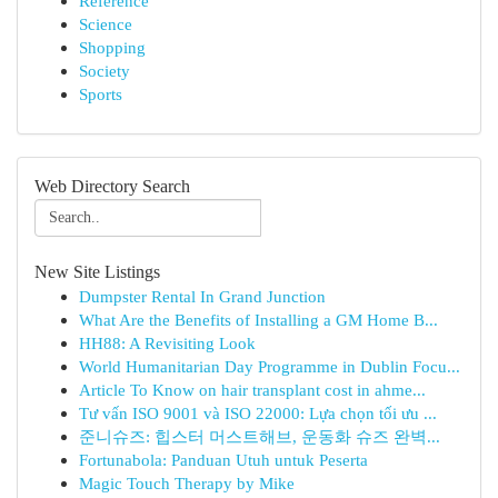
Reference
Science
Shopping
Society
Sports
Web Directory Search
New Site Listings
Dumpster Rental In Grand Junction
What Are the Benefits of Installing a GM Home B...
HH88: A Revisiting Look
World Humanitarian Day Programme in Dublin Focu...
Article To Know on hair transplant cost in ahme...
Tư vấn ISO 9001 và ISO 22000: Lựa chọn tối ưu ...
준니슈즈: 힙스터 머스트해브, 운동화 슈즈 완벽...
Fortunabola: Panduan Utuh untuk Peserta
Magic Touch Therapy by Mike