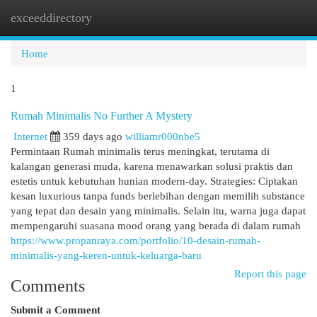
exceeddirectory
Togg
navi
Home
1
Rumah Minimalis No Further A Mystery
Internet
359 days ago
williamr000nbe5
Permintaan Rumah minimalis terus meningkat, terutama di
kalangan generasi muda, karena menawarkan solusi praktis dan
estetis untuk kebutuhan hunian modern-day. Strategies: Ciptakan
kesan luxurious tanpa funds berlebihan dengan memilih substance
yang tepat dan desain yang minimalis. Selain itu, warna juga dapat
mempengaruhi suasana mood orang yang berada di dalam rumah
https://www.propanraya.com/portfolio/10-desain-rumah-
minimalis-yang-keren-untuk-keluarga-baru
Report this page
Comments
Submit a Comment