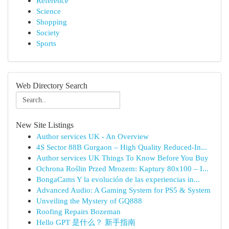
Reference
Science
Shopping
Society
Sports
Web Directory Search
New Site Listings
Author services UK - An Overview
4S Sector 88B Gurgaon – High Quality Reduced-In...
Author services UK Things To Know Before You Buy
Ochrona Roślin Przed Mrozem: Kaptury 80x100 – I...
BongaCams Y la evolución de las experiencias in...
Advanced Audio: A Gaming System for PS5 & System
Unveiling the Mystery of GQ888
Roofing Repairs Bozeman
Hello GPT 是什么？ 新手指南