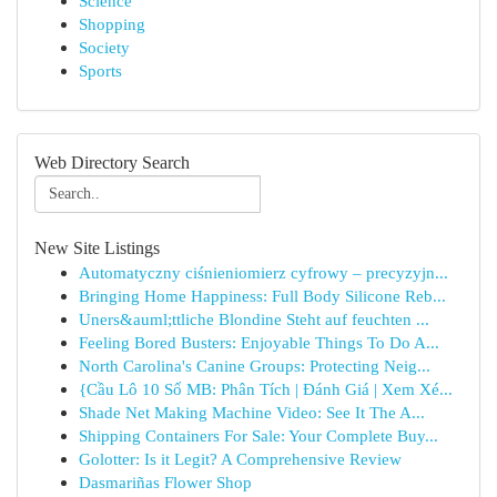
Science
Shopping
Society
Sports
Web Directory Search
New Site Listings
Automatyczny ciśnieniomierz cyfrowy – precyzyjn...
Bringing Home Happiness: Full Body Silicone Reb...
Uners&auml;ttliche Blondine Steht auf feuchten ...
Feeling Bored Busters: Enjoyable Things To Do A...
North Carolina's Canine Groups: Protecting Neig...
{Cầu Lô 10 Số MB: Phân Tích | Đánh Giá | Xem Xé...
Shade Net Making Machine Video: See It The A...
Shipping Containers For Sale: Your Complete Buy...
Golotter: Is it Legit? A Comprehensive Review
Dasmariñas Flower Shop