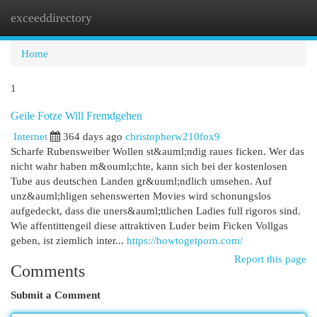
exceeddirectory
Togg
navi
Home
1
Geile Fotze Will Fremdgehen
Internet
364 days ago
christopherw210fox9
Scharfe Rubensweiber Wollen st&auml;ndig raues ficken. Wer das
nicht wahr haben m&ouml;chte, kann sich bei der kostenlosen
Tube aus deutschen Landen gr&uuml;ndlich umsehen. Auf
unz&auml;hligen sehenswerten Movies wird schonungslos
aufgedeckt, dass die uners&auml;ttlichen Ladies full rigoros sind.
Wie affentittengeil diese attraktiven Luder beim Ficken Vollgas
geben, ist ziemlich inter...
https://howtogetporn.com/
Report this page
Comments
Submit a Comment