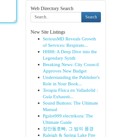
Web Directory Search
Search
New Site Listings
SeriousMD Reveals Growth
of Services: Respirato...
HH88: A Deep Dive into the
Legendary Synth
Breaking News: City Council
Approves New Budget
Understanding the Publisher's
Role in Your Book...
Terapia Física en Valladolid :
Guía Exhausti...
Sound Buttons: The Ultimate
Manual
Pgslot999 electrikora: The
Ultimate Guide
장안동호빠, 그 밤의 풍경
Raleigh & Spring Lake Fire