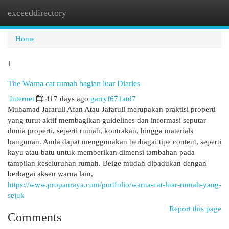
exceeddirectory
Togg
navi
Home
1
The Warna cat rumah bagian luar Diaries
Internet
417 days ago
garryf671atd7
Muhamad Jafarull Afan Atau Jafarull merupakan praktisi properti
yang turut aktif membagikan guidelines dan informasi seputar
dunia properti, seperti rumah, kontrakan, hingga materials
bangunan. Anda dapat menggunakan berbagai tipe content, seperti
kayu atau batu untuk memberikan dimensi tambahan pada
tampilan keseluruhan rumah. Beige mudah dipadukan dengan
berbagai aksen warna lain,
https://www.propanraya.com/portfolio/warna-cat-luar-rumah-yang-
sejuk
Report this page
Comments