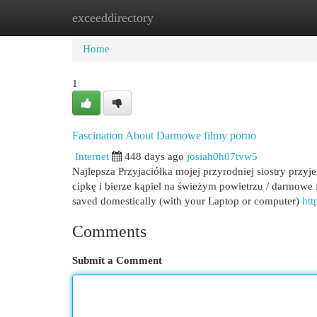
exceeddirectory
Home
New Site Listings
Add Site
Cat
Home
1
Fascination About Darmowe filmy porno
Internet
448 days ago
josiah0h07tvw5
Najlepsza Przyjaciółka mojej przyrodniej siostry przyj
cipkę i bierze kąpiel na świeżym powietrzu / darmowe f
saved domestically (with your Laptop or computer)
htt
Comments
Submit a Comment