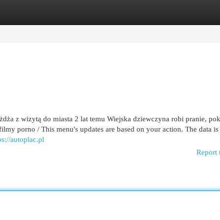
egories
Register
Login
eżdża z wizytą do miasta 2 lat temu Wiejska dziewczyna robi pranie, po
ilmy porno / This menu's updates are based on your action. The data is 
ps://autoplac.pl
Report 