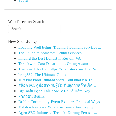
Sports
Web Directory Search
New Site Listings
Locating Well-being: Trauma Treatment Services ...
The Guide to Somerset Dental Services
Finding the Best Dentist in Reston, VA
Ternakwin: Cara Dasar untuk Orang Awam
The Smart Trick of https://xhamster.com That No...
heng882: The Ultimate Guide
10ft Flat Floor Bunded Store Containers: A Th...
สล็อต PG: คู่มือสำหรับผู้เริ่มต้นสู่การคว้าแจ็ค...
Dự Đoán Bạch Thủ XSMB: Ra Số Hôm Nay
ฝากถอน Betflix
Dublin Community Event Explores Practical Ways ...
Mitolyn Reviews: What Customers Are Saying
Agen SEO Indonesia Terbaik: Dorong Perusah...