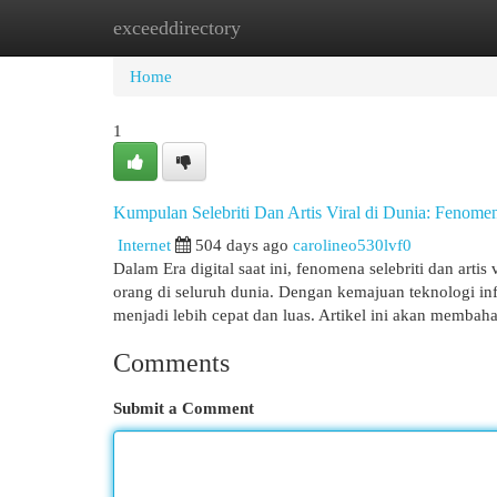
exceeddirectory
Home
New Site Listings
Add Site
Cat
Home
1
Kumpulan Selebriti Dan Artis Viral di Dunia: Fenom
Internet
504 days ago
carolineo530lvf0
Dalam Era digital saat ini, fenomena selebriti dan arti
orang di seluruh dunia. Dengan kemajuan teknologi inf
menjadi lebih cepat dan luas. Artikel ini akan membaha
Comments
Submit a Comment