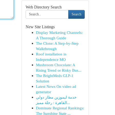
Web Directory Search
Search
New Site Listings
Display Marketing Channels:
A Thorough Guide
The Clone: A Step-by-Step
Walkthrough
Roof installation in
Independence MO
Mushroom Chocolate: A
Rising Trend or Risky Bus...
The BrightMeds GLP-1
Solution
Latest News On video ad
generator
خدمة ليموزين مطار دولي
القاهرة : رحلة مميز...
Dominate Regional Rankings:
The Sunshine State ...