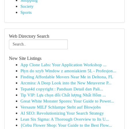
Shopping
Society
Sports
Web Directory Search
New Site Listings
App Clone Labs: Your Application Workshop ...
Płyn do szyb Window z amoniakiem 5L - Profesjon...
Finding Affordable Movers Near Me in Deltona, FL
Arcmira: A Deep Look into the New Metaverse P...
Tepat4d copyright : Panduan Detail dan Pali...
Tip VIP: Lựa chọn đôi Chất lượng Nhất Hôm ...
Great White Monster Spores: Your Guide to Power...
Versaute MILF Schlampe Steht auf Blowjobs
AI SEO: Revolutionizing Your Search Strategy
Lean Six Sigma: A Thorough Overview to Its U...
{Cebu Flower Shop: Your Guide to the Best Flow...