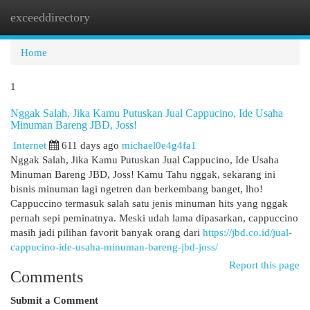
exceeddirectory
Togg
navi
Home
1
Nggak Salah, Jika Kamu Putuskan Jual Cappucino, Ide Usaha
Minuman Bareng JBD, Joss!
Internet
611 days ago
michael0e4g4fa1
Nggak Salah, Jika Kamu Putuskan Jual Cappucino, Ide Usaha
Minuman Bareng JBD, Joss! Kamu Tahu nggak, sekarang ini
bisnis minuman lagi ngetren dan berkembang banget, lho!
Cappuccino termasuk salah satu jenis minuman hits yang nggak
pernah sepi peminatnya. Meski udah lama dipasarkan, cappuccino
masih jadi pilihan favorit banyak orang dari
https://jbd.co.id/jual-
cappucino-ide-usaha-minuman-bareng-jbd-joss/
Report this page
Comments
Submit a Comment