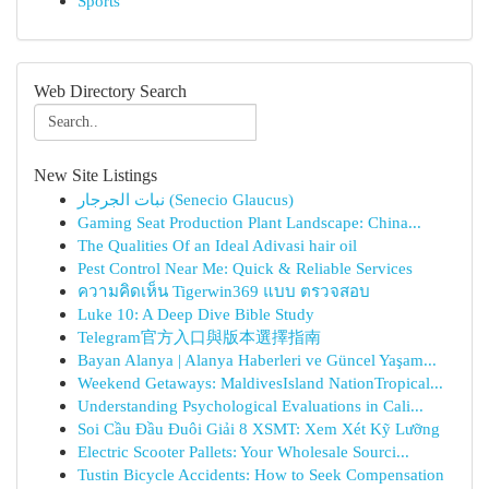
Sports
Web Directory Search
New Site Listings
نبات الجرجار (Senecio Glaucus)
Gaming Seat Production Plant Landscape: China...
The Qualities Of an Ideal Adivasi hair oil
Pest Control Near Me: Quick & Reliable Services
ความคิดเห็น Tigerwin369 แบบ ตรวจสอบ
Luke 10: A Deep Dive Bible Study
Telegram官方入口與版本選擇指南
Bayan Alanya | Alanya Haberleri ve Güncel Yaşam...
Weekend Getaways: MaldivesIsland NationTropical...
Understanding Psychological Evaluations in Cali...
Soi Cầu Đầu Đuôi Giải 8 XSMT: Xem Xét Kỹ Lưỡng
Electric Scooter Pallets: Your Wholesale Sourci...
Tustin Bicycle Accidents: How to Seek Compensation