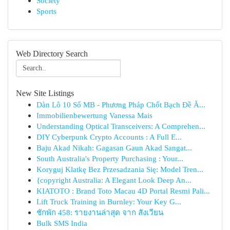
Society
Sports
Web Directory Search
New Site Listings
Dàn Lô 10 Số MB - Phương Pháp Chốt Bạch Đề Ă...
Immobilienbewertung Vanessa Mais
Understanding Optical Transceivers: A Comprehen...
DIY Cyberpunk Crypto Accounts : A Full E...
Baju Akad Nikah: Gagasan Gaun Akad Sangat...
South Australia's Property Purchasing : Your...
Koryguj Klatkę Bez Przesadzania Się: Model Tren...
{copyright Australia: A Elegant Look Deep An...
KIATOTO : Brand Toto Macau 4D Portal Resmi Pali...
Lift Truck Training in Burnley: Your Key G...
ชักพัก 458: รายงานล่าสุด จาก สังเวียน
Bulk SMS India