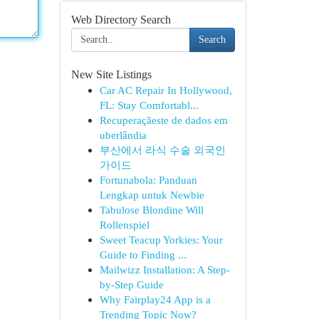
Web Directory Search
Search
New Site Listings
Car AC Repair In Hollywood,
FL: Stay Comfortabl...
Recuperaçãeste de dados em
uberlândia
부산에서 라식 수술 외국인
가이드
Fortunabola: Panduan
Lengkap untuk Newbie
Tabulose Blondine Will
Rollenspiel
Sweet Teacup Yorkies: Your
Guide to Finding ...
Mailwizz Installation: A Step-
by-Step Guide
Why Fairplay24 App is a
Trending Topic Now?