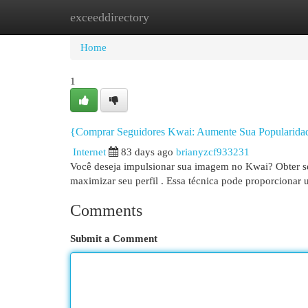
exceeddirectory
Home
New Site Listings
Add Site
Cat
Home
1
{Comprar Seguidores Kwai: Aumente Sua Popularid
Internet
83 days ago
brianyzcf933231
Você deseja impulsionar sua imagem no Kwai? Obter segu
maximizar seu perfil . Essa técnica pode proporcionar
Comments
Submit a Comment