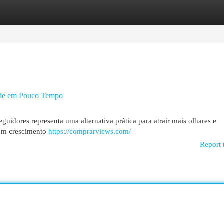
egories
Register
Login
ade em Pouco Tempo
idores representa uma alternativa prática para atrair mais olhares e
 um crescimento
https://comprarviews.com/
Report 