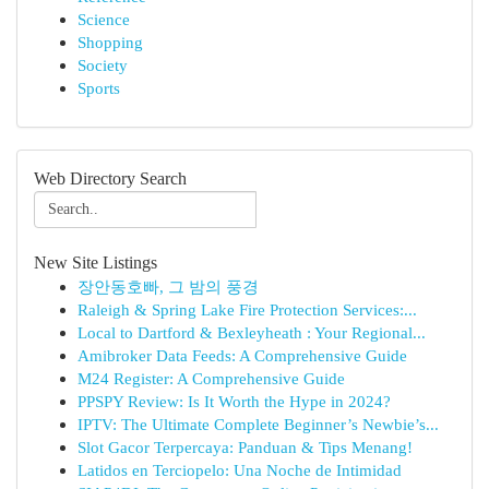
Science
Shopping
Society
Sports
Web Directory Search
New Site Listings
장안동호빠, 그 밤의 풍경
Raleigh & Spring Lake Fire Protection Services:...
Local to Dartford & Bexleyheath : Your Regional...
Amibroker Data Feeds: A Comprehensive Guide
M24 Register: A Comprehensive Guide
PPSPY Review: Is It Worth the Hype in 2024?
IPTV: The Ultimate Complete Beginner’s Newbie’s...
Slot Gacor Terpercaya: Panduan & Tips Menang!
Latidos en Terciopelo: Una Noche de Intimidad