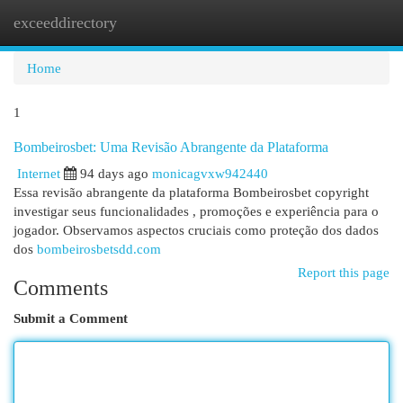
exceeddirectory
Togg
navi
Home
1
Bombeirosbet: Uma Revisão Abrangente da Plataforma
Internet
94 days ago
monicagvxw942440
Essa revisão abrangente da plataforma Bombeirosbet copyright
investigar seus funcionalidades , promoções e experiência para o
jogador. Observamos aspectos cruciais como proteção dos dados
dos
bombeirosbetsdd.com
Report this page
Comments
Submit a Comment