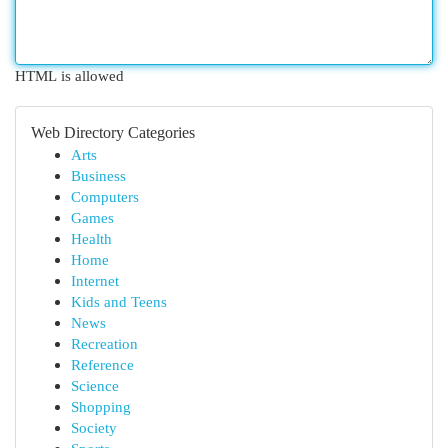
HTML is allowed
Web Directory Categories
Arts
Business
Computers
Games
Health
Home
Internet
Kids and Teens
News
Recreation
Reference
Science
Shopping
Society