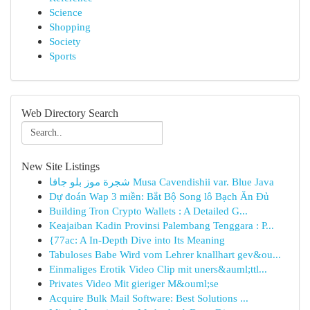
Science
Shopping
Society
Sports
Web Directory Search
New Site Listings
شجرة موز بلو جافا Musa Cavendishii var. Blue Java
Dự đoán Wap 3 miền: Bắt Bộ Song lô Bạch Ăn Đủ
Building Tron Crypto Wallets : A Detailed G...
Keajaiban Kadin Provinsi Palembang Tenggara : P...
{77ac: A In-Depth Dive into Its Meaning
Tabuloses Babe Wird vom Lehrer knallhart gev&ou...
Einmaliges Erotik Video Clip mit uners&auml;ttl...
Privates Video Mit gieriger M&ouml;se
Acquire Bulk Mail Software: Best Solutions ...