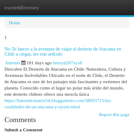
exceeddirectory
Togg
navi
Home
1
No Te lances a la aventura de viajar al desierto de Atacama en
Chile a ciegas, lee este artículo
Internet
181 days ago
henryd207xce8
Descubre El Desierto de Atacama en Chile: Naturaleza, Cultura y
Aventuras Inolvidables Ubicado en el norte de Chile, el Desierto
de Atacama es uno de los paisajes más fascinantes y extremos del
planeta. Conocido como el lugar no polar más árido del mundo,
este desierto chileno ofrece una mezcla única
https://futuristicmatrix54.bloggadores.com/38693715/las-
cualidades-de-un-atacama-y-uyuni-ideal
Report this page
Comments
Submit a Comment